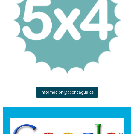
informacion@aconcagua.es