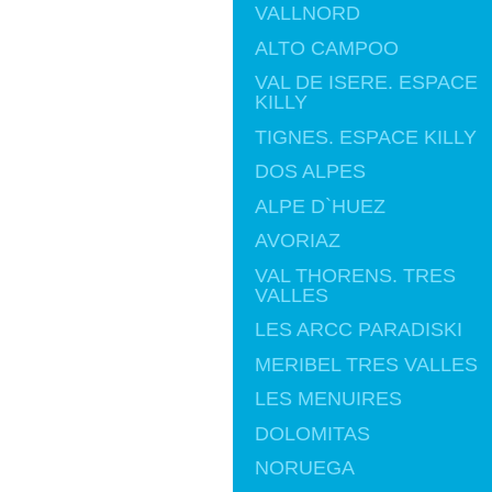
VALLNORD
ALTO CAMPOO
VAL DE ISERE. ESPACE
KILLY
TIGNES. ESPACE KILLY
DOS ALPES
ALPE D`HUEZ
AVORIAZ
VAL THORENS. TRES
VALLES
LES ARCC PARADISKI
MERIBEL TRES VALLES
LES MENUIRES
DOLOMITAS
NORUEGA