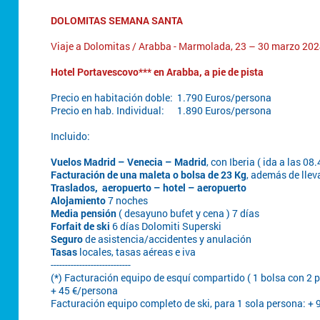
DOLOMITAS SEMANA SANTA
Viaje a Dolomitas / Arabba - Marmolada, 23 – 30 marzo 20
Hotel Portavescovo*** en Arabba, a pie de pista
Precio en habitación doble: 1.790 Euros/persona
Precio en hab. Individual: 1.890 Euros/persona
Incluido:
Vuelos Madrid – Venecia – Madrid
, con Iberia ( ida a las 08
Facturación de una maleta o bolsa de 23 Kg
, además de llev
Traslados, aeropuerto – hotel – aeropuerto
Alojamiento
7 noches
Media pensión
( desayuno bufet y cena ) 7 días
Forfait de ski
6 días Dolomiti Superski
Seguro
de asistencia/accidentes y anulación
Tasas
locales, tasas aéreas e iva
----------------------------
(*) Facturación equipo de esquí compartido ( 1 bolsa con 2 pa
+ 45 €/persona
Facturación equipo completo de ski, para 1 sola persona: +