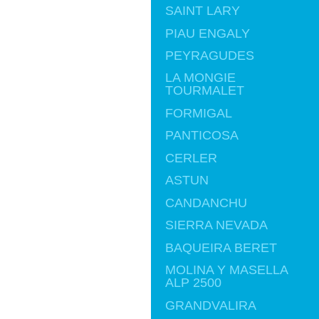
SAINT LARY
PIAU ENGALY
PEYRAGUDES
LA MONGIE
TOURMALET
FORMIGAL
PANTICOSA
CERLER
ASTUN
CANDANCHU
SIERRA NEVADA
BAQUEIRA BERET
MOLINA Y MASELLA
ALP 2500
GRANDVALIRA