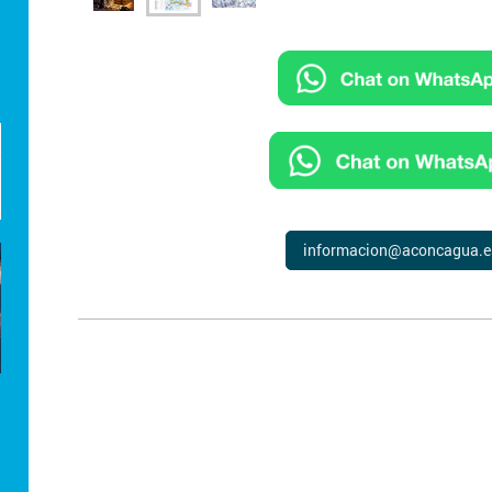
informacion@aconcagua.e