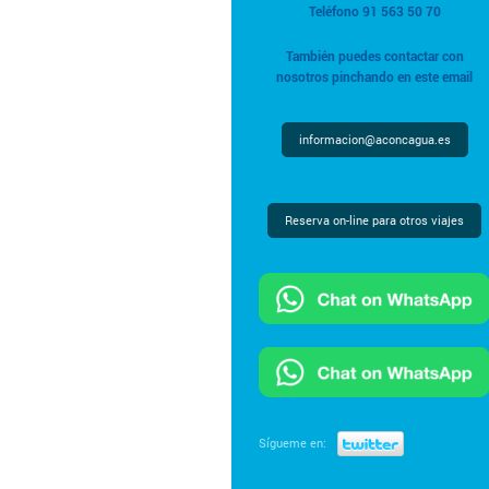
Teléfono 91 563 50 70
También puedes contactar con
nosotros pinchando en este email
informacion@aconcagua.es
Reserva on-line para otros viajes
Sígueme en: