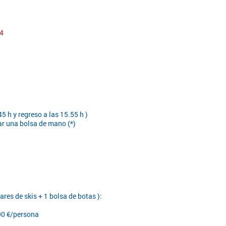
24
.45 h y regreso a las 15.55 h )
ar una bolsa de mano (*)
res de skis + 1 bolsa de botas ):
 90 €/persona