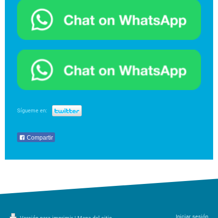
Sígueme en:
Compartir
Iniciar sesión
Versión para imprimir
|
Mapa del sitio