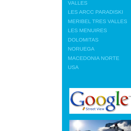
VALLES
LES ARCC PARADISKI
MERIBEL TRES VALLES
LES MENUIRES
DOLOMITAS
NORUEGA
MACEDONIA NORTE
USA