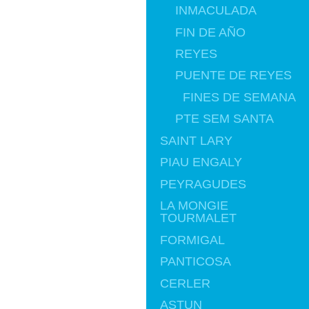
INMACULADA
FIN DE AÑO
REYES
PUENTE DE REYES
FINES DE SEMANA
PTE SEM SANTA
SAINT LARY
PIAU ENGALY
PEYRAGUDES
LA MONGIE
TOURMALET
FORMIGAL
PANTICOSA
CERLER
ASTUN