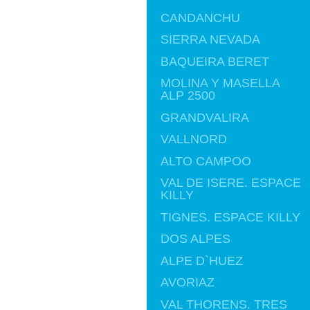
CANDANCHU
SIERRA NEVADA
BAQUEIRA BERET
MOLINA Y MASELLA
ALP 2500
GRANDVALIRA
VALLNORD
ALTO CAMPOO
VAL DE ISERE. ESPACE
KILLY
TIGNES. ESPACE KILLY
DOS ALPES
ALPE D`HUEZ
AVORIAZ
VAL THORENS. TRES