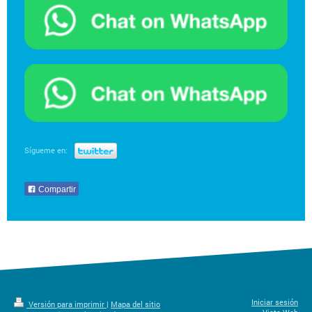
Sígueme en:
Compartir
Iniciar sesión
Versión para imprimir
|
Mapa del sitio