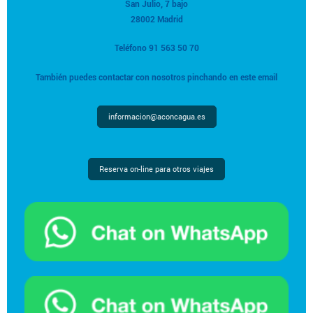
San Julio, 7 bajo
28002 Madrid
Teléfono 91 563 50 70
También puedes contactar con nosotros pinchando en este email
informacion@aconcagua.es
Reserva on-line para otros viajes