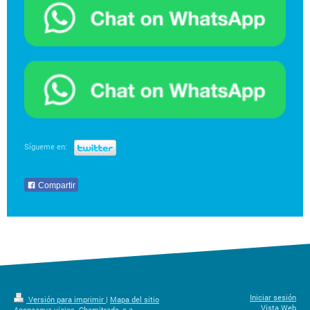
Sígueme en:
Compartir
Iniciar sesión
Versión para imprimir
|
Mapa del sitio
Vista Web