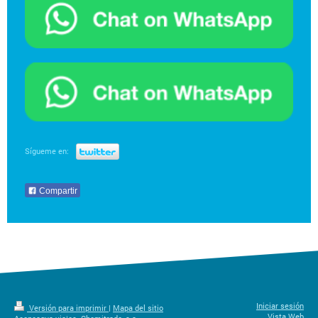
Sígueme en:
Compartir
Iniciar sesión
Versión para imprimir
|
Mapa del sitio
Vista Web