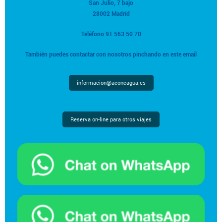
San Julio, 7 bajo
28002 Madrid
Teléfono 91 563 50 70
También puedes contactar con nosotros pinchando en este email
informacion@aconcagua.es
Reserva on-line para otros viajes