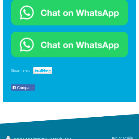
Sígueme en:
Compartir
Iniciar sesión
Versión para imprimir
|
Mapa del sitio