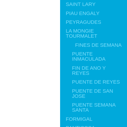
SAINT LARY
PIAU ENGALY
PEYRAGUDES
LA MONGIE
TOURMALET
FINES DE SEMANA
PUENTE
INMACULADA
FIN DE ANO Y
REYES
PUENTE DE REYES
PUENTE DE SAN
JOSE
PUENTE SEMANA
SANTA
FORMIGAL