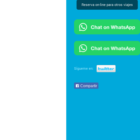
Reserva on-line para otros viajes
Sígueme en:
Compartir