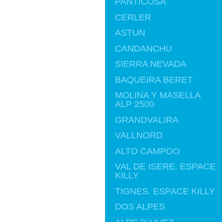
PANTICOSA
CERLER
ASTUN
CANDANCHU
SIERRA NEVADA
BAQUEIRA BERET
MOLINA Y MASELLA
ALP 2500
GRANDVALIRA
VALLNORD
ALTO CAMPOO
VAL DE ISERE. ESPACE
KILLY
TIGNES. ESPACE KILLY
DOS ALPES