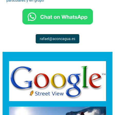
particulares y en grupo
rafael@aconcagua.es