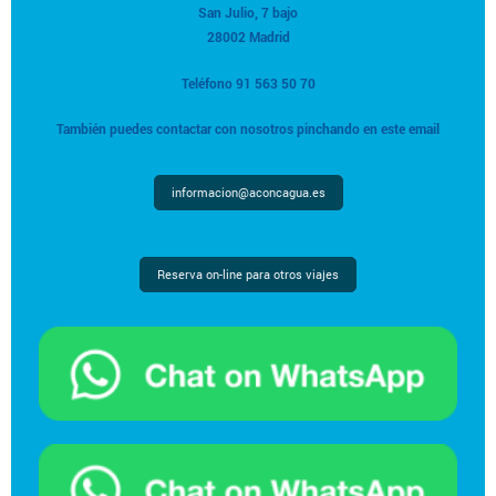
San Julio, 7 bajo
28002 Madrid
Teléfono 91 563 50 70
También puedes contactar con nosotros pinchando en este email
informacion@aconcagua.es
Reserva on-line para otros viajes