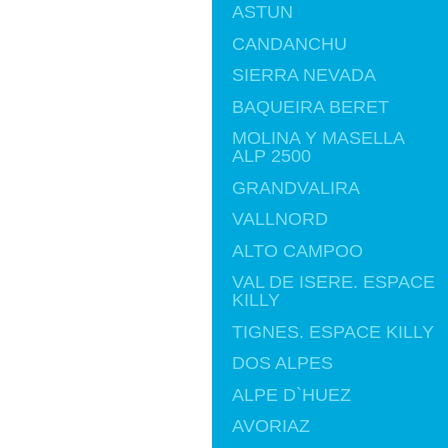
ASTUN
CANDANCHU
SIERRA NEVADA
BAQUEIRA BERET
MOLINA Y MASELLA
ALP 2500
GRANDVALIRA
VALLNORD
ALTO CAMPOO
VAL DE ISERE. ESPACE
KILLY
TIGNES. ESPACE KILLY
DOS ALPES
ALPE D`HUEZ
AVORIAZ