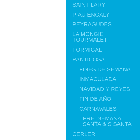
SAINT LARY
PIAU ENGALY
PEYRAGUDES
LA MONGIE
TOURMALET
FORMIGAL
PANTICOSA
FINES DE SEMANA
INMACULADA
NAVIDAD Y REYES
FIN DE AÑO
CARNAVALES
PRE_SEMANA
SANTA & S SANTA
CERLER