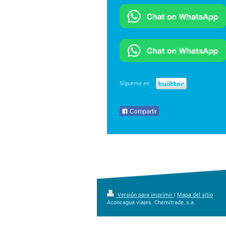
Sígueme en:
Compartir
Versión para imprimir
|
Mapa del sitio
Aconcagua viajes. Chemitrade, s.a.