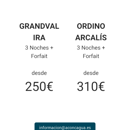
informacion@aconcagua.es