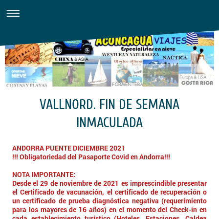
VALLNORD. FIN DE SEMANA
INMACULADA
ANDORRA PUENTE DICIEMBRE 2021
!!! Obligatoriedad del Pasaporte Covid en Andorra!!!
NOTA IMPORTANTE:
Desde el 29 de noviembre de 2021 es imprescindible presentar
el Certificado de vacunación, el certificado de recuperación o
un certificado de prueba diagnóstica negativa (requerimiento
para los mayores de 16 años) en el momento del Check-in en
cada establecimiento turístico (Hoteles, Estaciones, Caldea